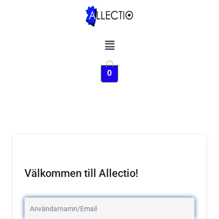
Hoppa
till
innehåll
Meny
0
Välkommen till Allectio!