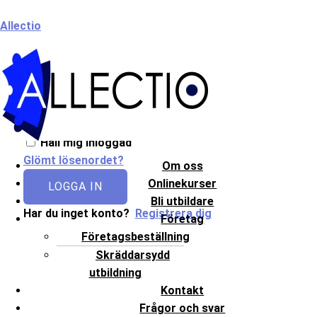
Hoppa
Meny
Allectio
till
innehåll
Välkommen till Allectio!
Håll mig inloggad
Glömt lösenordet?
Om oss
Onlinekurser
LOGGA IN
Bli utbildare
Har du inget konto?
Registrera dig
Företag
Företagsbeställning
Skräddarsydd
utbildning
Kontakt
Frågor och svar