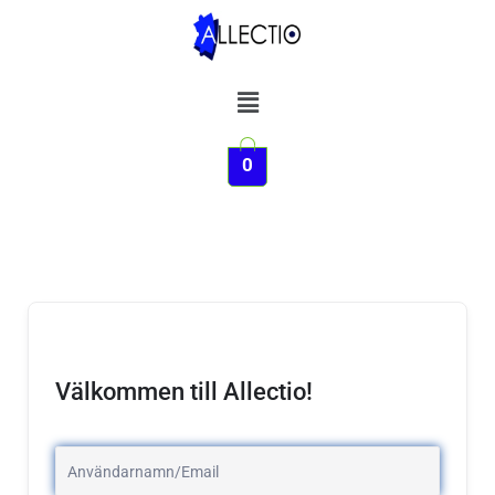
Hoppa
till
innehåll
Meny
0
Välkommen till Allectio!