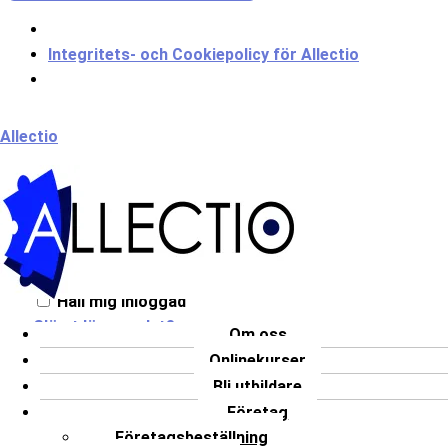
Integritets- och Cookiepolicy för Allectio
Meny
Allectio
Välkommen till Allectio!
Håll mig inloggad
Glömt lösenordet?
Om oss
Onlinekurser
LOGGA IN
Bli utbildare
Har du inget konto?
Registrera dig
Företag
Företagsbeställning