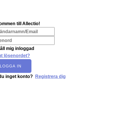
ommen till Allectio!
åll mig inloggad
t lösenordet?
LOGGA IN
du inget konto?
Registrera dig