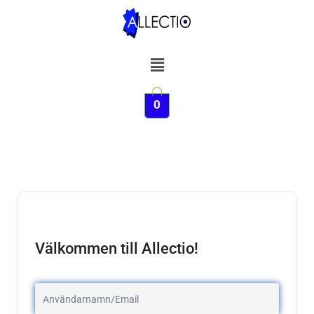
Hoppa
till
innehåll
Meny
0
Välkommen till Allectio!