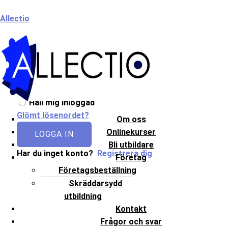
Hoppa
Meny
Allectio
till
innehåll
Välkommen till Allectio!
Håll mig inloggad
Glömt lösenordet?
Om oss
Onlinekurser
LOGGA IN
Bli utbildare
Har du inget konto?
Registrera dig
Företag
Företagsbeställning
Skräddarsydd
utbildning
Kontakt
Frågor och svar