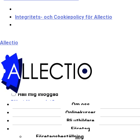
Integritets- och Cookiepolicy för Allectio
Meny
Allectio
Välkommen till Allectio!
Håll mig inloggad
Glömt lösenordet?
Om oss
Onlinekurser
LOGGA IN
Bli utbildare
Har du inget konto?
Registrera dig
Företag
Företagsbeställning