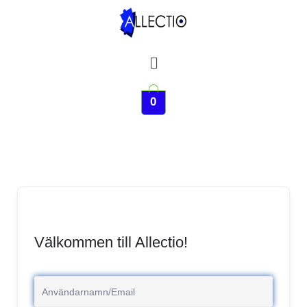
Hoppa
till
innehåll
Meny
0
Välkommen till Allectio!