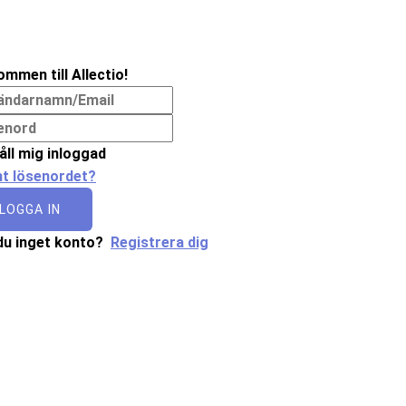
ommen till Allectio!
åll mig inloggad
t lösenordet?
LOGGA IN
du inget konto?
Registrera dig