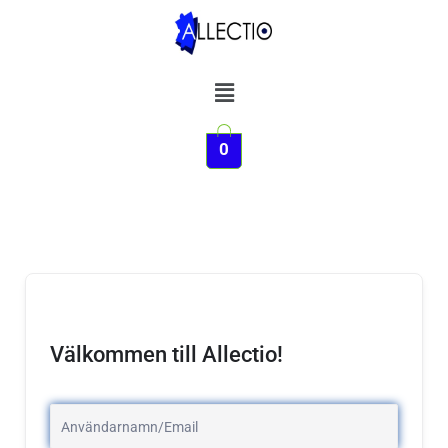
Hoppa
till
innehåll
Meny
0
Välkommen till Allectio!