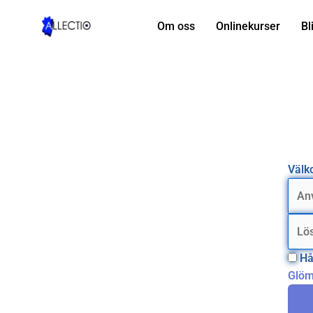
Hoppa
till
Om oss
Onlinekurser
Bl
innehåll
Välko
Hå
Glöm