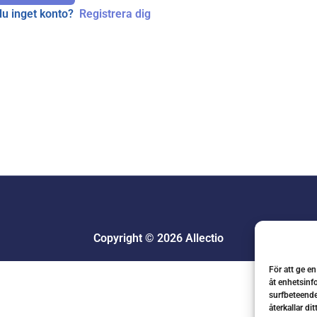
du inget konto?
Registrera dig
Copyright © 2026 Allectio
För att ge e
åt enhetsinf
surfbeteende
återkallar di