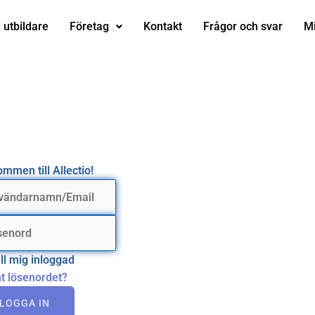
i utbildare
Företag
Kontakt
Frågor och svar
Mi
mmen till Allectio!
ll mig inloggad
t lösenordet?
LOGGA IN