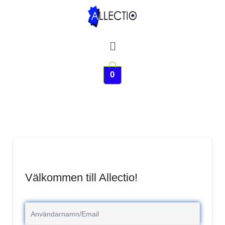
Hoppa
till
innehåll
Meny
0
Välkommen till Allectio!