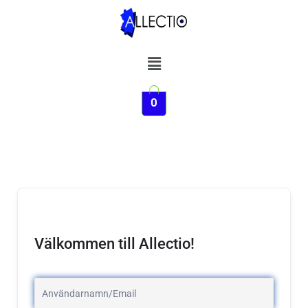
Hoppa
till
innehåll
Meny
0
Välkommen till Allectio!