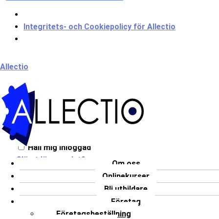
Integritets- och Cookiepolicy för Allectio
Meny
Allectio
Välkommen till Allectio!
Håll mig inloggad
Glömt lösenordet?
Om oss
Onlinekurser
LOGGA IN
Bli utbildare
Har du inget konto?
Registrera dig
Företag
Företagsbeställning