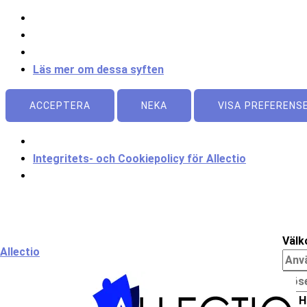
Läs mer om dessa syften
ACCEPTERA
NEKA
VISA PREFERENS
Integritets- och Cookiepolicy för Allectio
Meny
Välk
Allectio
H