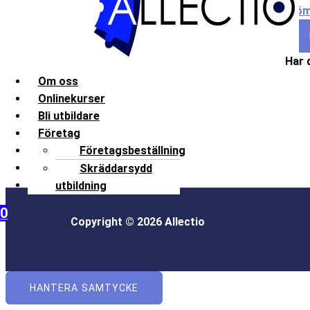
Glöm
Har 
Om oss
Onlinekurser
Bli utbildare
Företag
Kontakt
Företagsbeställning
Frågor och svar
Skräddarsydd
Mitt konto
utbildning
0
Copyright © 2026 Allectio
HANTERA SAMTYCKE