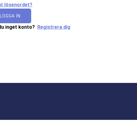
t lösenordet?
LOGGA IN
du inget konto?
Registrera dig