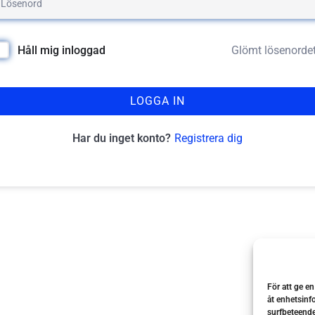
Glömt lösenorde
Håll mig inloggad
LOGGA IN
Registrera dig
Har du inget konto?
För att ge e
åt enhetsinf
surfbeteende