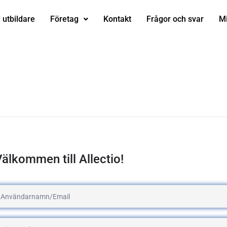
i utbildare
Företag
Kontakt
Frågor och svar
Mi
älkommen till Allectio!