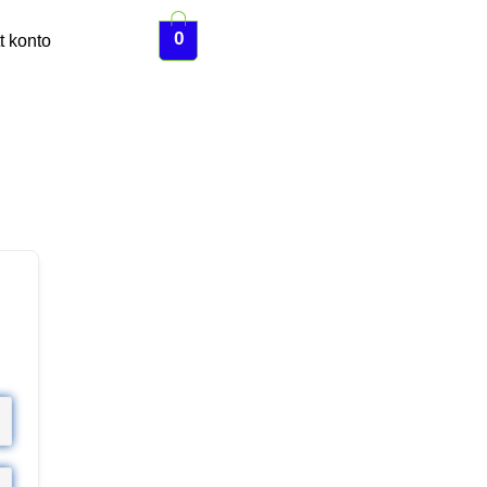
0
t konto