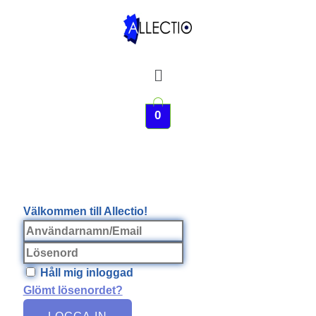
Hoppa
till
innehåll
Meny
0
Välkommen till Allectio!
Håll mig inloggad
Glömt lösenordet?