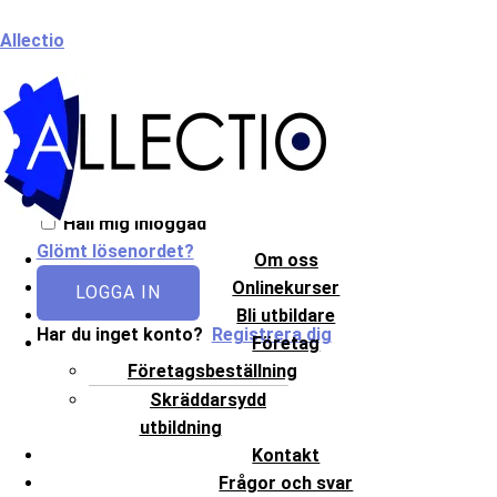
Hoppa
Meny
Allectio
till
innehåll
Välkommen till Allectio!
Håll mig inloggad
Glömt lösenordet?
Om oss
Onlinekurser
LOGGA IN
Bli utbildare
Har du inget konto?
Registrera dig
Företag
Företagsbeställning
Skräddarsydd
utbildning
Kontakt
Frågor och svar