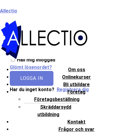
Hoppa
Meny
Allectio
till
innehåll
Välkommen till Allectio!
Håll mig inloggad
Glömt lösenordet?
Om oss
Onlinekurser
LOGGA IN
Bli utbildare
Har du inget konto?
Registrera dig
Företag
Företagsbeställning
Skräddarsydd
utbildning
Kontakt
Frågor och svar