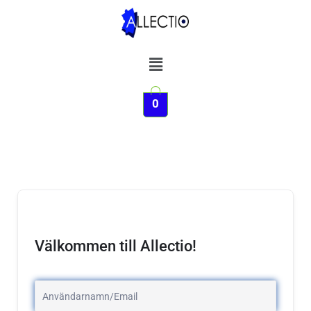
Hoppa
till
innehåll
Meny
0
Välkommen till Allectio!