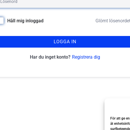
Glömt lösenorde
Håll mig inloggad
LOGGA IN
Registrera dig
Har du inget konto?
För att ge e
åt enhetsinf
surfbeteende