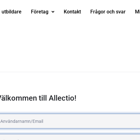
i utbildare
Företag
Kontakt
Frågor och svar
Mi
älkommen till Allectio!