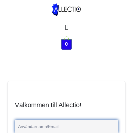
Hoppa
till
innehåll
Meny
0
Välkommen till Allectio!