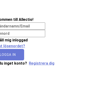
ommen till Allectio!
åll mig inloggad
t lösenordet?
LOGGA IN
du inget konto?
Registrera dig