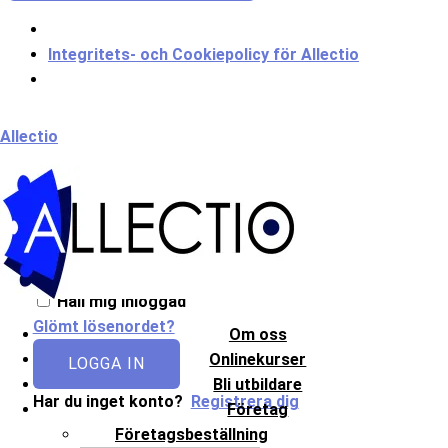
Integritets- och Cookiepolicy för Allectio
Meny
Allectio
Välkommen till Allectio!
Håll mig inloggad
Glömt lösenordet?
Om oss
Onlinekurser
LOGGA IN
Bli utbildare
Har du inget konto?
Registrera dig
Företag
Företagsbeställning