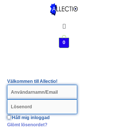
Hoppa
till
innehåll
Meny
0
Välkommen till Allectio!
Håll mig inloggad
Glömt lösenordet?