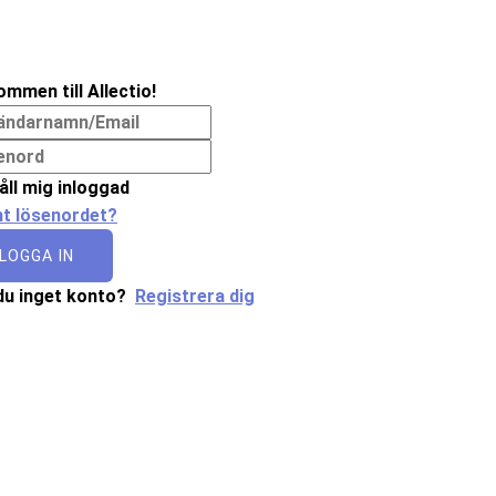
ommen till Allectio!
åll mig inloggad
t lösenordet?
LOGGA IN
du inget konto?
Registrera dig