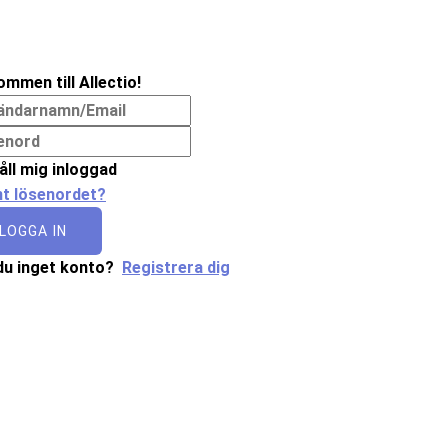
ommen till Allectio!
åll mig inloggad
t lösenordet?
LOGGA IN
du inget konto?
Registrera dig