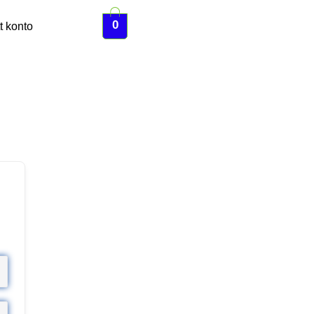
0
t konto