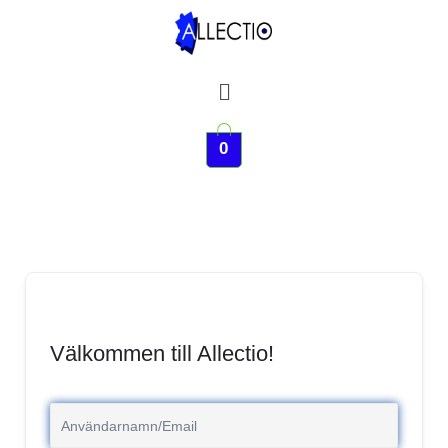
Hoppa
till
innehåll
Meny
0
Välkommen till Allectio!