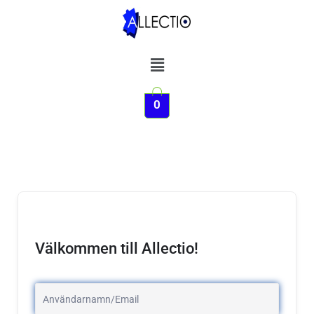
Hoppa
till
innehåll
Meny
0
Välkommen till Allectio!