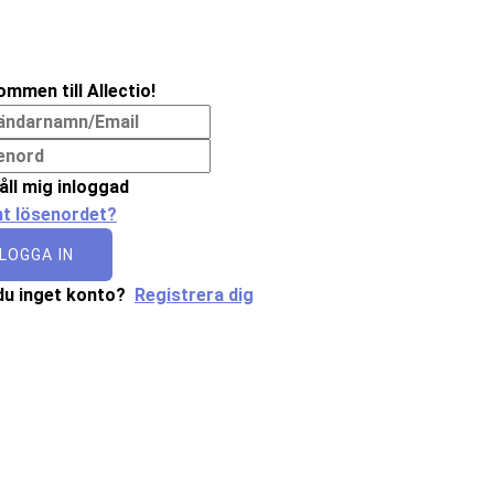
ommen till Allectio!
åll mig inloggad
t lösenordet?
LOGGA IN
du inget konto?
Registrera dig