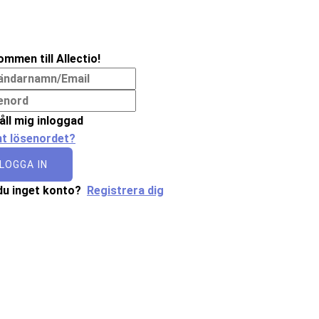
ommen till Allectio!
åll mig inloggad
t lösenordet?
LOGGA IN
du inget konto?
Registrera dig