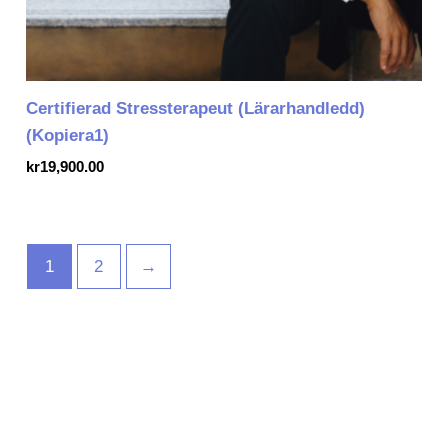
Certifierad Stressterapeut (Lärarhandledd)
(Kopiera1)
kr
19,900.00
1
2
→