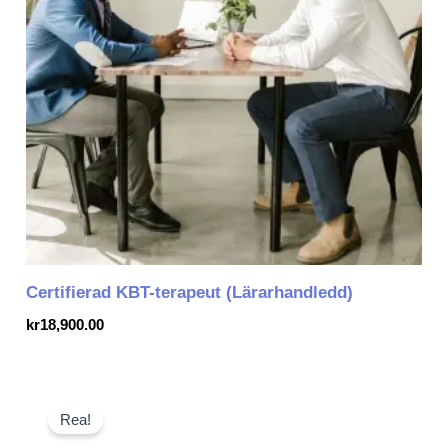
Certifierad KBT-terapeut (Lärarhandledd)
kr
18,900.00
Det
Det
ursprungliga
nuvarande
Rea!
priset
priset