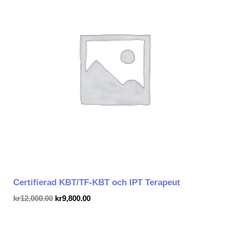
var:
är:
kr12,000.00.
kr9,800.00.
Certifierad KBT/TF-KBT och IPT Terapeut
kr
12,000.00
kr
9,800.00