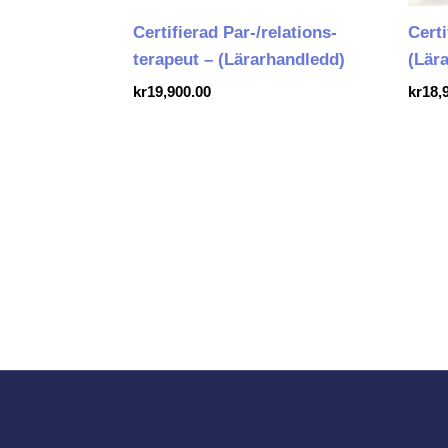
Certifierad Par-/relations-
Cert
terapeut – (Lärarhandledd)
(Lär
kr
19,900.00
kr
18,