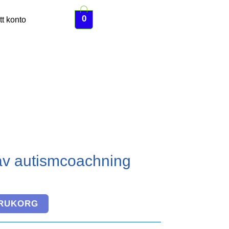
0
tt konto
av autismcoachning
ARUKORG