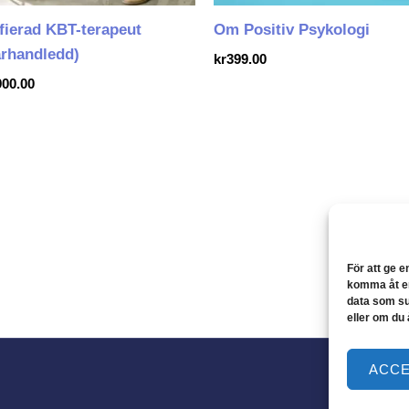
ifierad KBT-terapeut
Om Positiv Psykologi
arhandledd)
kr
399.00
900.00
För att ge e
komma åt en
data som su
eller om du 
ACC