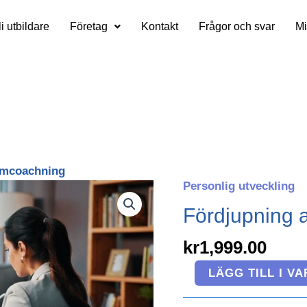
li utbildare
Företag
Kontakt
Frågor och svar
Mi
smcoachning
Personlig utveckling
Fördjupning
av
Fördjupning 
autismcoachning
mängd
kr
1,999.00
LÄGG TILL I V