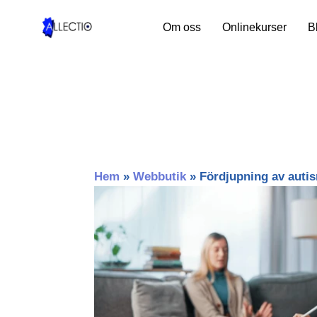
Hoppa
till
Om oss
Onlinekurser
B
innehåll
Hem
»
Webbutik
»
Fördjupning av auti