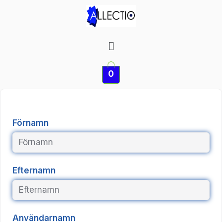
Hoppa
till
innehåll
Meny
0
Förnamn
Efternamn
Användarnamn