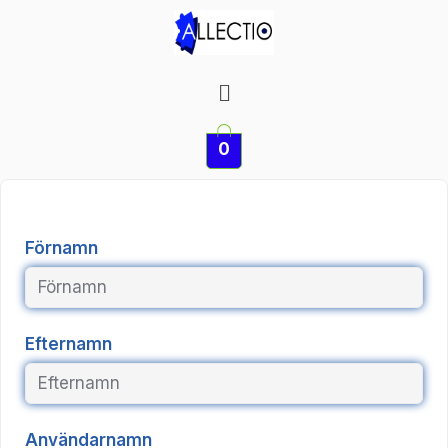
Hoppa
till
innehåll
Meny
0
Förnamn
Efternamn
Användarnamn