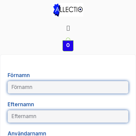
Hoppa
till
innehåll
Meny
0
Förnamn
Efternamn
Användarnamn