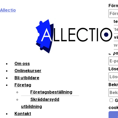
Hoppa
Meny
För
Allectio
till
innehåll
Eft
Anv
E-po
Om oss
Lös
Onlinekurser
Bli utbildare
Bekr
Företag
Företagsbeställning
Skräddarsydd
G
utbildning
cook
Kontakt