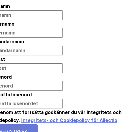
namn
ernamn
ändarnamn
st
enord
äfta lösenord
enom att fortsätta godkänner du vår integritets och
iepolicy.
Integritets- och Cookiepolicy för Allectio
REGISTRERA