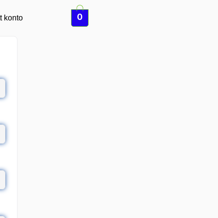
0
t konto