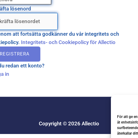
äfta lösenord
nom att fortsätta godkänner du vår integritets och
iepolicy.
Integritets- och Cookiepolicy för Allectio
REGISTRERA
du redan ett konto?
a in
För att ge e
åt enhetsinf
Copyright © 2026 Allectio
surfbeteende
återkallar di