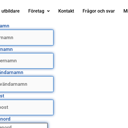
i utbildare
Företag
Kontakt
Frågor och svar
Mi
namn
rnamn
ändarnamn
st
enord