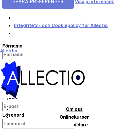
SPARA PREFERENSER
Visa preferenser
Integritets- och Cookiepolicy för Allectio
Meny
Förnamn
Allectio
Efternamn
Användarnamn
E-post
Om oss
Lösenord
Onlinekurser
Bli utbildare