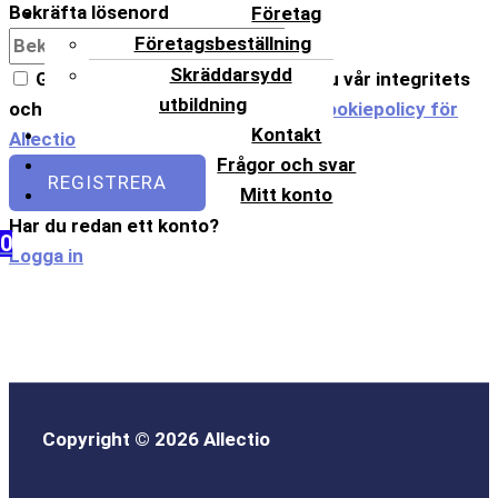
Bekräfta lösenord
Företag
Företagsbeställning
Skräddarsydd
Genom att fortsätta godkänner du vår integritets
utbildning
och cookiepolicy.
Integritets- och Cookiepolicy för
Kontakt
Allectio
Frågor och svar
REGISTRERA
Mitt konto
Har du redan ett konto?
0
Logga in
Copyright © 2026 Allectio