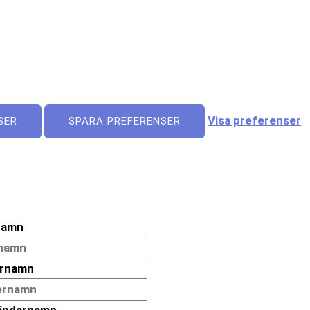
Visa preferenser
SER
SPARA PREFERENSER
namn
ernamn
ändarnamn