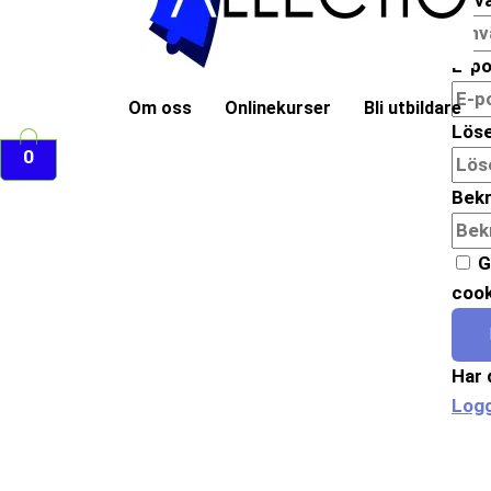
E-po
Om oss
Onlinekurser
Bli utbildare
Lös
0
Bekr
G
cook
Har 
Logg