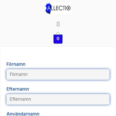
Hoppa
till
innehåll
Meny
0
Förnamn
Efternamn
Användarnamn