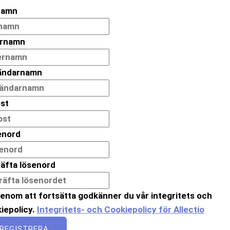
namn
ernamn
ändarnamn
st
enord
äfta lösenord
enom att fortsätta godkänner du vår integritets och
iepolicy.
Integritets- och Cookiepolicy för Allectio
REGISTRERA