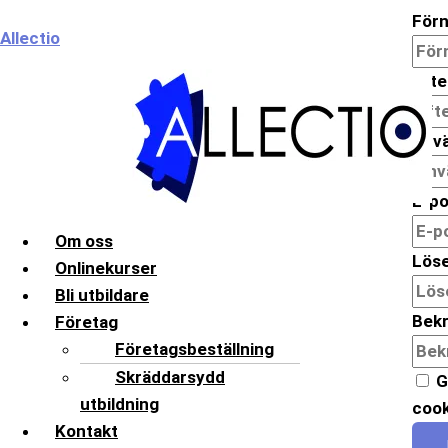
Hoppa
Meny
För
Allectio
till
innehåll
Eft
Anv
E-po
Om oss
Lös
Onlinekurser
Bli utbildare
Bekr
Företag
Företagsbeställning
Skräddarsydd
G
utbildning
cook
Kontakt