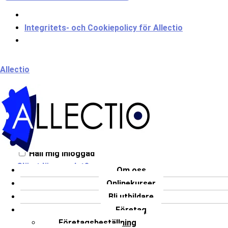
Integritets- och Cookiepolicy för Allectio
Meny
Allectio
Välkommen till Allectio!
Håll mig inloggad
Glömt lösenordet?
Om oss
Onlinekurser
LOGGA IN
Bli utbildare
Har du inget konto?
Registrera dig
Företag
Företagsbeställning