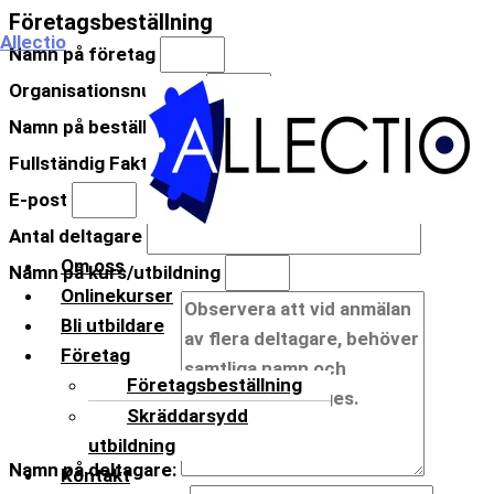
Hoppa
Företagsbeställning
Meny
Allectio
till
Namn på företag
innehåll
Organisationsnummer
Namn på beställare
Fullständig Fakturaadress
E-post
Antal deltagare
Om oss
Namn på kurs/utbildning
Onlinekurser
Bli utbildare
Företag
Företagsbeställning
Skräddarsydd
utbildning
Namn på deltagare:
Kontakt