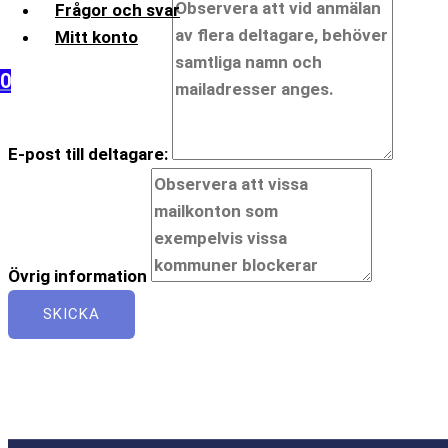
Frågor och svar
Mitt konto
0
E-post till deltagare:
Övrig information
SKICKA