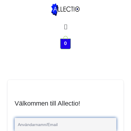
Hoppa
till
innehåll
Meny
0
Välkommen till Allectio!