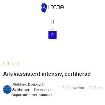
Hoppa
till
innehåll
Meny
0
Arkivassistent intensiv, certifierad
Utbildare:
Diariebyrån
Önskelista
Dela
Utbildningar
Kategorier:
Organisation och ledarskap